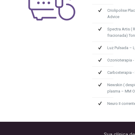
Criolipolise Pl
Advice
Spectra Artis (
fracionada) To
Luz Pulsada – L
Ozonioterapia 
Carboxterapia -
Newskin ( desp
plasma – MM O
Neuro II corren
Sua clínica d