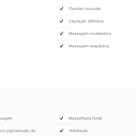
Flacidez muscular
Depilação definitiva
Massagem modeladora
Massagem terapêutica
tuagem
Massofilaxia facial
cro pigmentação de
Hidratação