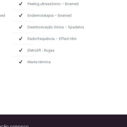
Peeling ultrassônico – Ibramed
med
Endermoterapia – Ibramed
Desintoxicação iônica – Spadetox
Radiofrequência – Effect Htm
Eletrolift - Rugas
Manta térmica
ação conosco.