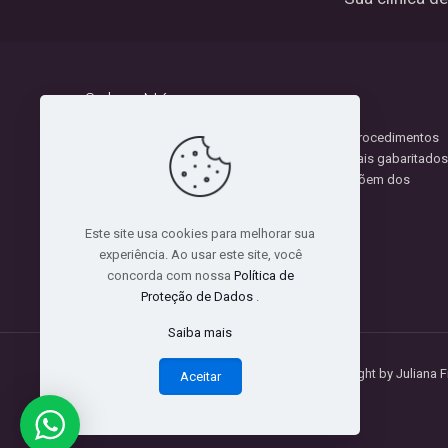
Sobre Nós
Nosso trabalho é desenvolvido com base em procedimentos
assertivos e seguros, realizados por profissionais gabaritados
que estão em constante atualização e que dispõem dos
equipamentos mais modernos do mercado.
Este site usa cookies para melhorar sua
experiência. Ao usar este site, você
concorda com nossa
Política de
Proteção de Dados
.
Saiba mais
Copyright by Juliana 
Aceitar