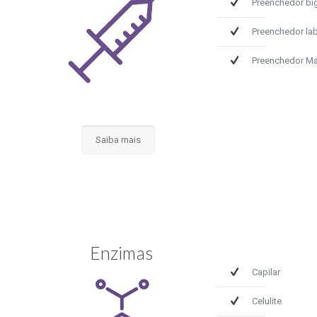
Preenchedor bi
Preenchedor lab
Preenchedor Ma
Saiba mais
Enzimas
Capilar
Celulite