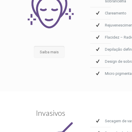
sobrancelha
Clareamento
Rejuvenescime
Flacidez – Rad
Depilação defini
Saiba mais
Design de sobr
Micro pigmenta
Invasivos
Secagem de vas