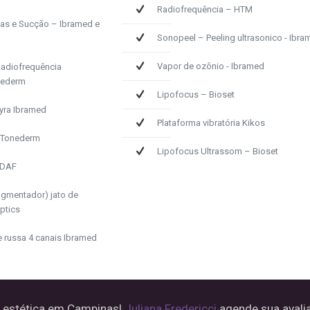
Radiofrequência – HTM
acas e Sucção – Ibramed e
Sonopeel – Peeling ultrasonico - Ibra
Vapor de ozônio - Ibramed
 Radiofrequência
nederm
Lipofocus – Bioset
yra Ibramed
Plataforma vibratória Kikos
- Tonederm
Lipofocus Ultrassom – Bioset
 DAF
igmentador) jato de
ptics
te russa 4 canais Ibramed
e estética em Campinas!
Juliana Fredericci
agende sua avali