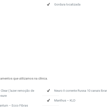
Gordura localizada
pamentos que utilizamos na clínica.
Clear ( lazer remoção de
Neuro II corrente Russa 10 canais Ibr
osure
Manthus – KLD
antum – Ecco Fibras