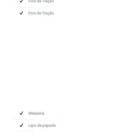
Fios de Tração
Fios de Tração
Melasma
Lipo de papada