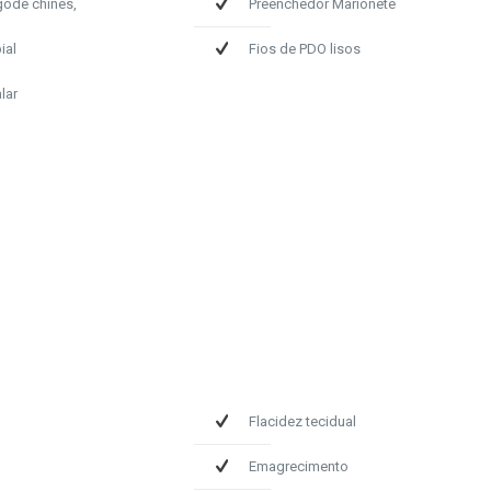
gode chinês,
Preenchedor Marionete
ial
Fios de PDO lisos
lar
Flacidez tecidual
Emagrecimento