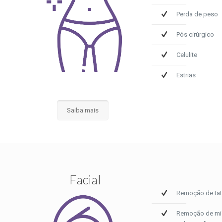
Perda de peso
Pós cirúrgico
Celulite
Estrias
Saiba mais
Facial
Remoção de ta
Remoção de mi