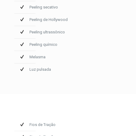
Peeling secativo
Peeling de Hollywood
Peeling ultrassônico
Peeling químico
Melasma
Luz pulsada
Fios de Tração