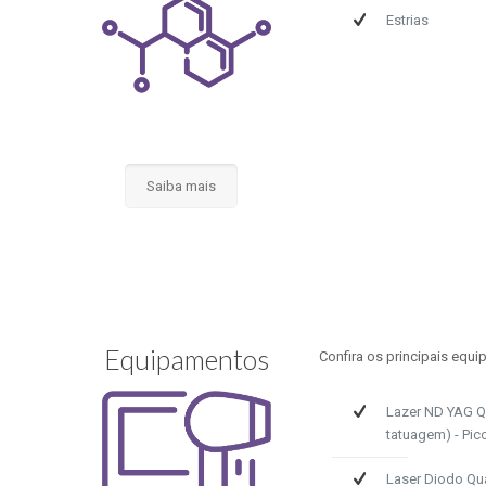
Estrias
Saiba mais
Equipamentos
Confira os principais equi
Lazer ND YAG Q 
tatuagem) - Pic
Laser Diodo Qu